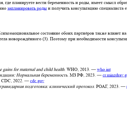
, где планируете вести беременность и роды, имеет смысл обр
енно
запланировать роды
и получить консультацию специалиста е
сихоэмоциональное состояние обоих партнёров также влияет на 
а новорождённого (3). Поэтому при необходимости консультаци
 gains for maternal and child health
. WHO, 2013. —
who.int
ндации: Нормальная беременность
. МЗ РФ, 2023. —
cr.minzdrav.g
. CDC, 2022. —
cdc.gov
гравидарная подготовка: клинический протокол
. РОАГ, 2023. —