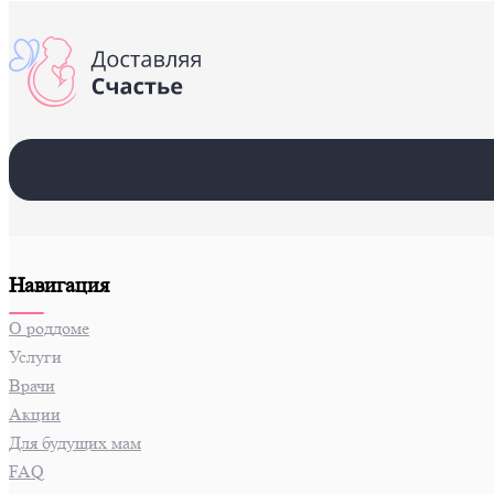
Навигация
О роддоме
Услуги
Врачи
Акции
Для будущих мам
FAQ