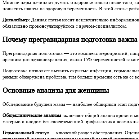
Многие пары начинают думать о здоровье только после того, к
повысить шансы на здоровую беременность. В этой статье разб
Дисклеймер:
Данная статья носит исключительно информационн
обязательно проконсультируйтесь с врачом-специалистом.
Почему прегравидарная подготовка важна
Прегравидарная подготовка — это комплекс мероприятий, нап
организации здравоохранения, около 15% беременностей закан
Подготовка позволяет выявить скрытые инфекции, гормональны
раньше обнаружена проблема, тем больше времени есть на её к
Основные анализы для женщины
Обследование будущей мамы — наиболее обширный этап подгот
Общеклинические анализы
включают общий анализ крови и моч
матерью и плодом без своевременной профилактики возможны 
Гормональный статус
— ключевой раздел обследования. Оцени
щитовидной железы встречаются у каждой десятой женщины ре