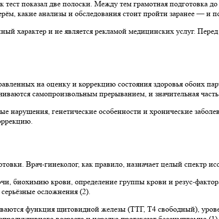
ак тест показал две полоски. Между тем грамотная подготовка д
ерём, какие анализы и обследования стоит пройти заранее — и п
ый характер и не является рекламой медицинских услуг. Перед
равленных на оценку и коррекцию состояния здоровья обоих па
чиваются самопроизвольным прерыванием, и значительная часть 
е нарушения, генетические особенности и хронические заболев
оррекцию.
овки. Врач-гинеколог, как правило, назначает целый спектр и
и, биохимию крови, определение группы крови и резус-фактора
серьёзные осложнения (2).
ваются функция щитовидной железы (ТТГ, Т4 свободный), уров
продуктивного возраста и нередко протекают бессимптомно (1)