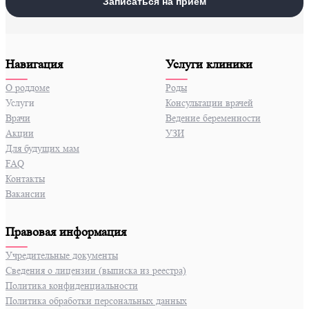
Записаться на прием
Навигация
Услуги клиники
О роддоме
Роды
Услуги
Консультации врачей
Врачи
Ведение беременности
Акции
УЗИ
Для будущих мам
FAQ
Контакты
Вакансии
Правовая информация
Учредительные документы
Сведения о лицензии (выписка из реестра)
Политика конфиденциальности
Политика обработки персональных данных