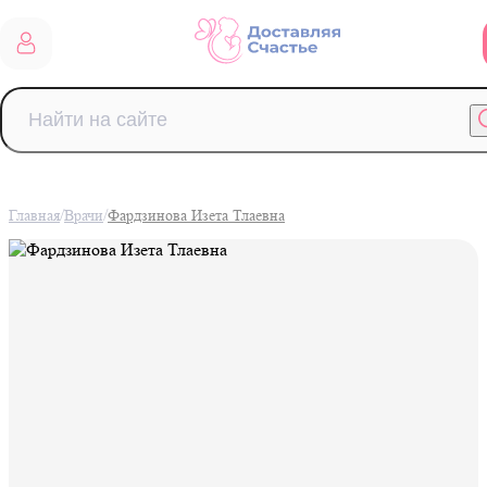
/
/
Главная
Врачи
Фардзинова Изета Тлаевна